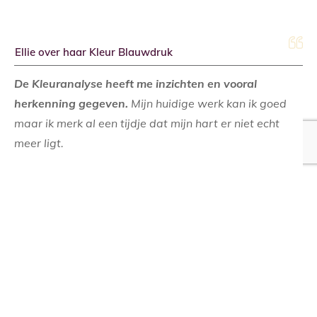
Ellie over haar Kleur Blauwdruk
De Kleuranalyse heeft me inzichten en vooral
herkenning gegeven.
Mijn huidige werk kan ik goed
maar ik merk al een tijdje dat mijn hart er niet echt
meer ligt.
Ik zou liever meer doen met spiritualiteit en de natuur.
In de uitslag kwam naar voren dat ik graag werk
vanuit een plan en dan goed ben in zaken regelen en
afmaken. Daar ligt mijn grootste kracht.
Mijn krachtkleur is Olijfgroen en dat verrast me niet
want ik houd erg van alle groen- en blauwtinten.