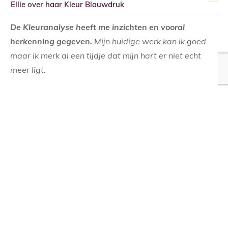
Ellie over haar Kleur Blauwdruk
De Kleuranalyse heeft me inzichten en vooral
herkenning gegeven.
Mijn huidige werk kan ik goed
maar ik merk al een tijdje dat mijn hart er niet echt
meer ligt.
Ik zou liever meer doen met spiritualiteit en de natuur.
In de uitslag kwam naar voren dat ik graag werk
vanuit een plan en dan goed ben in zaken regelen en
afmaken. Daar ligt mijn grootste kracht.
Mijn krachtkleur is Olijfgroen en dat verrast me niet
want ik houd erg van alle groen- en blauwtinten.