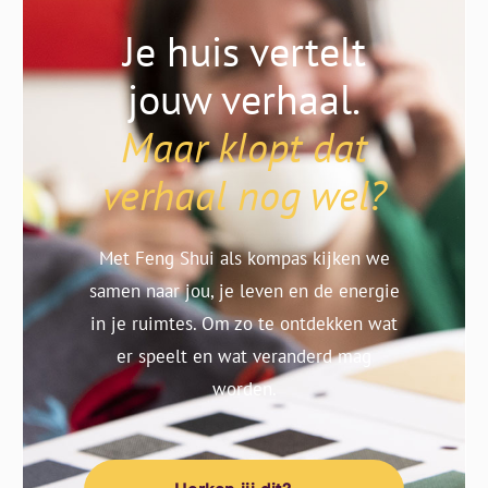
Je huis vertelt
jouw verhaal.
Maar klopt dat
verhaal nog wel?
Met Feng Shui als kompas kijken we
samen naar jou, je leven en de energie
in je ruimtes. Om zo te ontdekken wat
er speelt en wat veranderd mag
worden.