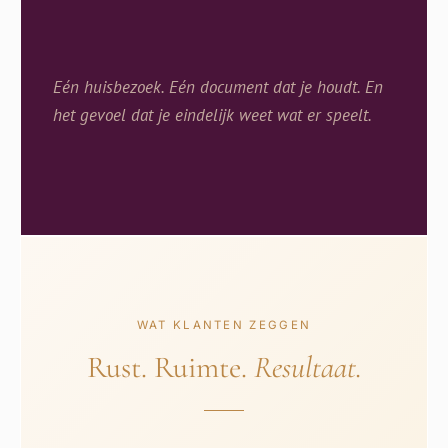
Eén huisbezoek. Eén document dat je houdt. En
het gevoel dat je eindelijk weet wat er speelt.
WAT KLANTEN ZEGGEN
Rust. Ruimte.
Resultaat.