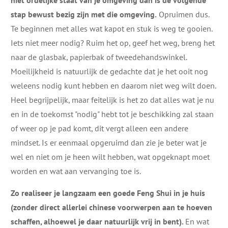
niet ordelijke staat van je omgeving dan is de volgende
stap bewust bezig zijn met die omgeving.
Opruimen dus.
Te beginnen met alles wat kapot en stuk is weg te gooien.
Iets niet meer nodig? Ruim het op, geef het weg, breng het
naar de glasbak, papierbak of tweedehandswinkel.
Moeilijkheid is natuurlijk de gedachte dat je het ooit nog
weleens nodig kunt hebben en daarom niet weg wilt doen.
Heel begrijpelijk, maar feitelijk is het zo dat alles wat je nu
en in de toekomst "nodig" hebt tot je beschikking zal staan
of weer op je pad komt, dit vergt alleen een andere
mindset. Is er eenmaal opgeruimd dan zie je beter wat je
wel en niet om je heen wilt hebben, wat opgeknapt moet
worden en wat aan vervanging toe is.
Zo realiseer je langzaam een goede Feng Shui in je huis
(zonder direct allerlei chinese voorwerpen aan te hoeven
schaffen, alhoewel je daar natuurlijk vrij in bent).
En wat