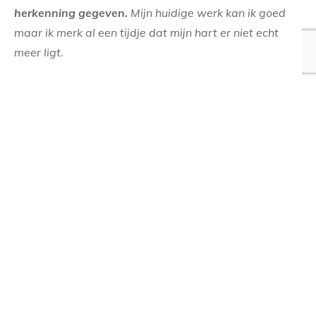
herkenning gegeven.
Mijn huidige werk kan ik goed
maar ik merk al een tijdje dat mijn hart er niet echt
meer ligt.
Ik zou liever meer doen met spiritualiteit en de natuur.
In de uitslag kwam naar voren dat ik graag werk
vanuit een plan en dan goed ben in zaken regelen en
afmaken. Daar ligt mijn grootste kracht.
Mijn krachtkleur is Olijfgroen en dat verrast me niet
want ik houd erg van alle groen- en blauwtinten.