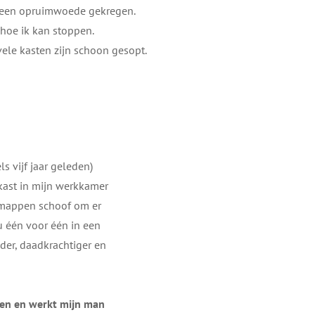
k een opruimwoede gekregen.
 hoe ik kan stoppen.
vele kasten zijn schoon gesopt.
s vijf jaar geleden)
kast in mijn werkkamer
n mappen schoof om er
 één voor één in een
er, daadkrachtiger en
jgen en werkt mijn man