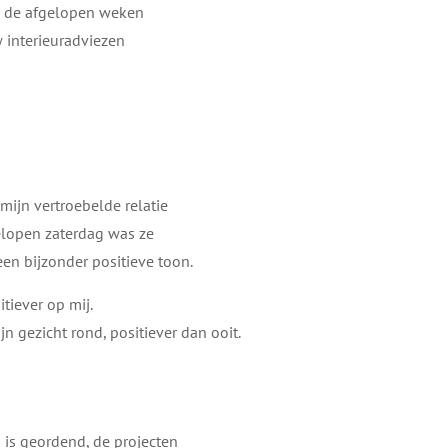
j de afgelopen weken
w interieuradviezen
ijn vertroebelde relatie
elopen zaterdag was ze
een bijzonder positieve toon.
iever op mij.
n gezicht rond, positiever dan ooit.
 is geordend, de projecten