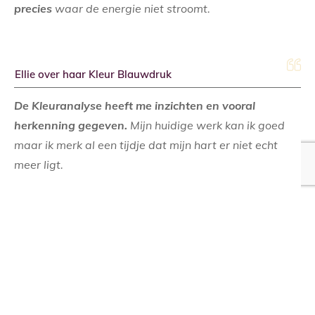
precies
waar de energie niet stroomt.
Ellie over haar Kleur Blauwdruk
De Kleuranalyse heeft me inzichten en vooral
herkenning gegeven.
Mijn huidige werk kan ik goed
maar ik merk al een tijdje dat mijn hart er niet echt
meer ligt.
Ik zou liever meer doen met spiritualiteit en de natuur.
In de uitslag kwam naar voren dat ik graag werk
vanuit een plan en dan goed ben in zaken regelen en
afmaken. Daar ligt mijn grootste kracht.
Mijn krachtkleur is Olijfgroen en dat verrast me niet