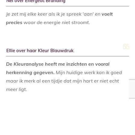
Nel over Energetic Branding
Je zet mij elke keer als ik je spreek 'aan' en
voelt
precies
waar de energie niet stroomt.
Ellie over haar Kleur Blauwdruk
De Kleuranalyse heeft me inzichten en vooral
herkenning gegeven.
Mijn huidige werk kan ik goed
maar ik merk al een tijdje dat mijn hart er niet echt
meer ligt.
Ik zou liever meer doen met spiritualiteit en de natuur.
In de uitslag kwam naar voren dat ik graag werk
vanuit een plan en dan goed ben in zaken regelen en
afmaken. Daar ligt mijn grootste kracht.