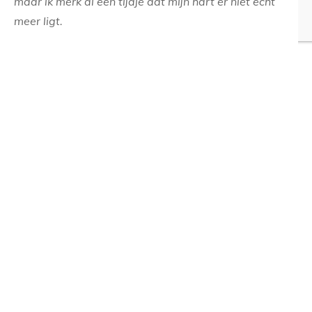
maar ik merk al een tijdje dat mijn hart er niet echt
meer ligt.
Ik zou liever meer doen met spiritualiteit en de natuur.
In de uitslag kwam naar voren dat ik graag werk
vanuit een plan en dan goed ben in zaken regelen en
afmaken. Daar ligt mijn grootste kracht.
Mijn krachtkleur is Olijfgroen en dat verrast me niet
want ik houd erg van alle groen- en blauwtinten.