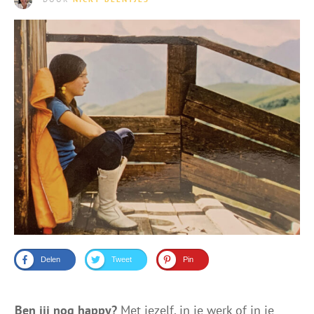
Delen
Tweet
Pin
Ben jij nog happy?
Met jezelf, in je werk of in je