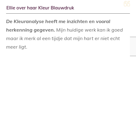
Ellie over haar Kleur Blauwdruk
De Kleuranalyse heeft me inzichten en vooral
herkenning gegeven.
Mijn huidige werk kan ik goed
maar ik merk al een tijdje dat mijn hart er niet echt
meer ligt.
Ik zou liever meer doen met spiritualiteit en de natuur.
In de uitslag kwam naar voren dat ik graag werk
vanuit een plan en dan goed ben in zaken regelen en
afmaken. Daar ligt mijn grootste kracht.
Mijn krachtkleur is Olijfgroen en dat verrast me niet
want ik houd erg van alle groen- en blauwtinten.