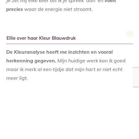
Je zet mij elke keer als ik je spreek 'aan' en
voelt
precies
waar de energie niet stroomt.
Ellie over haar Kleur Blauwdruk
De Kleuranalyse heeft me inzichten en vooral
herkenning gegeven.
Mijn huidige werk kan ik goed
maar ik merk al een tijdje dat mijn hart er niet echt
meer ligt.
Ik zou liever meer doen met spiritualiteit en de natuur.
In de uitslag kwam naar voren dat ik graag werk
vanuit een plan en dan goed ben in zaken regelen en
afmaken. Daar ligt mijn grootste kracht.
Mijn krachtkleur is Olijfgroen en dat verrast me niet