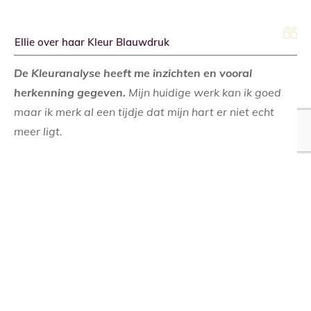
Ellie over haar Kleur Blauwdruk
De Kleuranalyse heeft me inzichten en vooral
herkenning gegeven.
Mijn huidige werk kan ik goed
maar ik merk al een tijdje dat mijn hart er niet echt
meer ligt.
Ik zou liever meer doen met spiritualiteit en de natuur.
In de uitslag kwam naar voren dat ik graag werk
vanuit een plan en dan goed ben in zaken regelen en
afmaken. Daar ligt mijn grootste kracht.
Mijn krachtkleur is Olijfgroen en dat verrast me niet
want ik houd erg van alle groen- en blauwtinten.