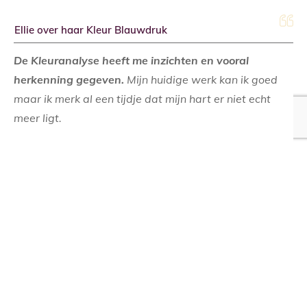
Ellie over haar Kleur Blauwdruk
De Kleuranalyse heeft me inzichten en vooral
herkenning gegeven.
Mijn huidige werk kan ik goed
maar ik merk al een tijdje dat mijn hart er niet echt
meer ligt.
Ik zou liever meer doen met spiritualiteit en de natuur.
In de uitslag kwam naar voren dat ik graag werk
vanuit een plan en dan goed ben in zaken regelen en
afmaken. Daar ligt mijn grootste kracht.
Mijn krachtkleur is Olijfgroen en dat verrast me niet
want ik houd erg van alle groen- en blauwtinten.