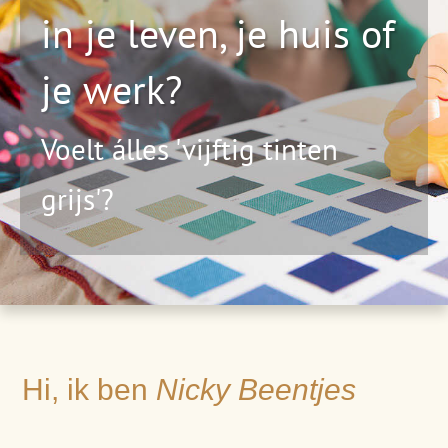
in je leven, je huis of
je werk?
Voelt álles 'vijftig tinten
grijs'?
Hi, ik ben
Nicky Beentjes