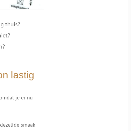
g thuis?
niet?
n?
n lastig
omdat je er nu
 dezelfde smaak