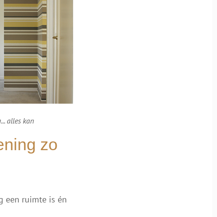
.. alles kan
ening zo
g een ruimte is én