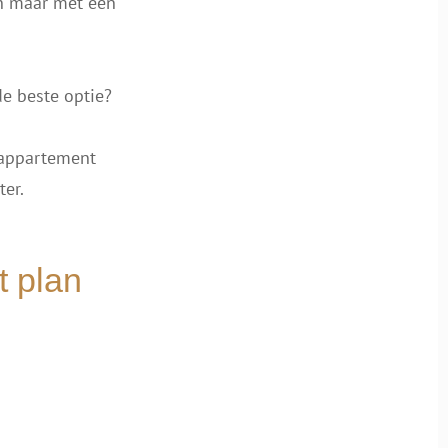
ch maar met een
e beste optie?
e appartement
ter.
t plan