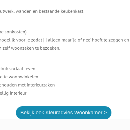
houtwerk, wanden en bestaande keukenkast
 reisonkosten)
l mogelijk voor je zodat jij alleen maar 'ja of nee' hoeft te zeggen en
m zelf woonzaken te bezoeken. ​
 druk sociaal leven
eid te woonwinkelen​
gehouden met interieurzaken​
ellig interieur
​​​Bekijk ook Kleuradvies Woonkamer >