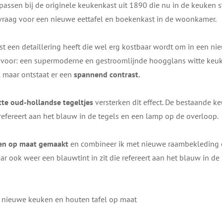
assen bij de originele keukenkast uit 1890 die nu in de keuken s
 vraag voor een nieuwe eettafel en boekenkast in de woonkamer.
st een detaillering heeft die wel erg kostbaar wordt om in een n
ng voor: een supermoderne en gestroomlijnde hoogglans witte keu
el maar ontstaat er een
spannend contrast.
te oud-hollandse tegeltjes
versterken dit effect. De bestaande ke
efereert aan het blauw in de tegels en een lamp op de overloop.
den op maat gemaakt
en combineer ik met nieuwe raambekleding e
r ook weer een blauwtint in zit die refereert aan het blauw in de
n nieuwe keuken en houten tafel op maat