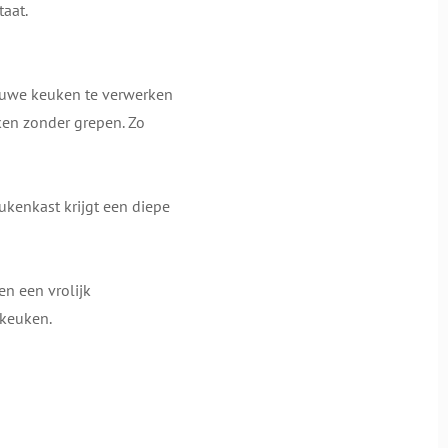
taat.
ieuwe keuken te verwerken
ken zonder grepen. Zo
ukenkast krijgt een diepe
n een vrolijk
 keuken.