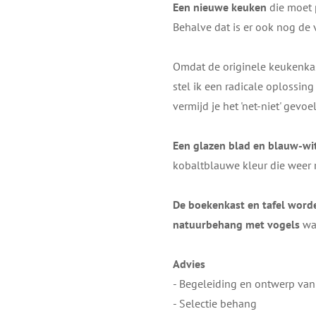
Een nieuwe keuken
die moet p
Behalve dat is er ook nog de
​Omdat de ​originele keukenka
stel ik een radicale oplossi
vermijd je het 'net-niet' gevo
Een glazen blad en blauw-wit
kobaltblauwe kleur die weer r
De boekenkast en tafel wor
natuurbehang met vogels
waa
Advies
- Begeleiding en ontwerp va
- Selectie behang