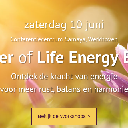
zaterdag 10 juni
Conferentiecentrum Samaya, Werkhoven
er
of
Life
Energy
Ontdek de kracht van energie
voor meer rust, balans en harmoni
Bekijk de Workshops >