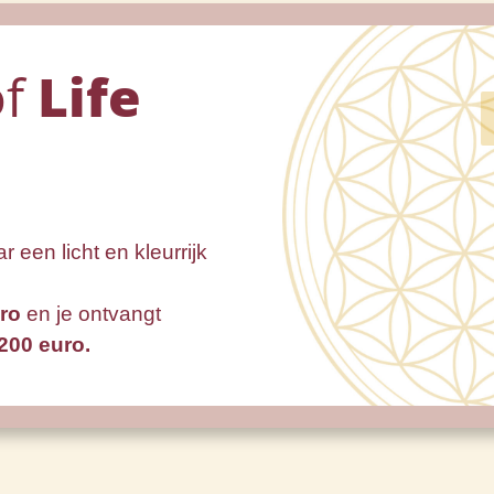
f
Life
 een licht en kleurrijk
ro
en je ontvangt
200 euro.