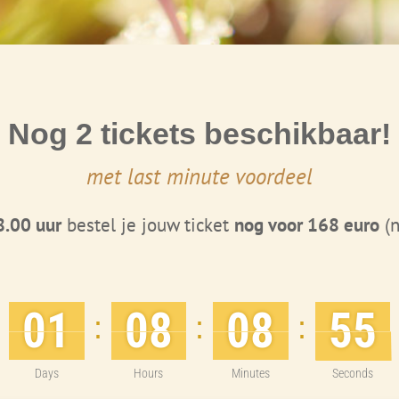
Nog 2 tickets beschikbaar!
met last minute voordeel
8.00 uur
bestel je jouw ticket
nog voor 168 euro
(n
01
08
08
53
:
:
:
Days
Hours
Minutes
Seconds