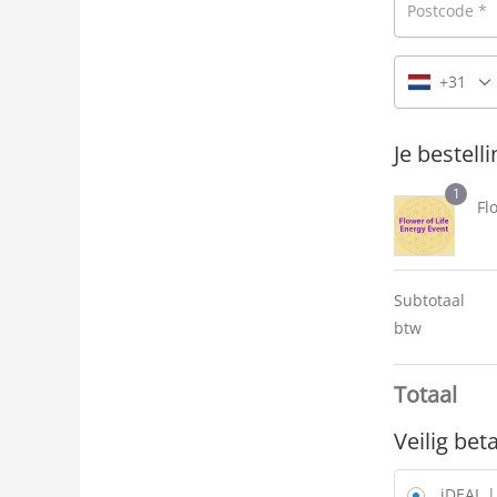
Postcode
*
+31
Je bestell
1
Fl
Subtotaal
btw
Totaal
Veilig bet
iDEAL 