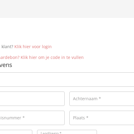
 klant?
Klik hier voor login
ardebon? Klik hier om je code in te vullen
vens
Achternaam
*
huisnummer
*
Plaats
*
Land/regio
*