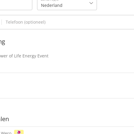
Nederland
Telefoon
(optioneel)
ing
ower of Life Energy Event
alen
| Wero