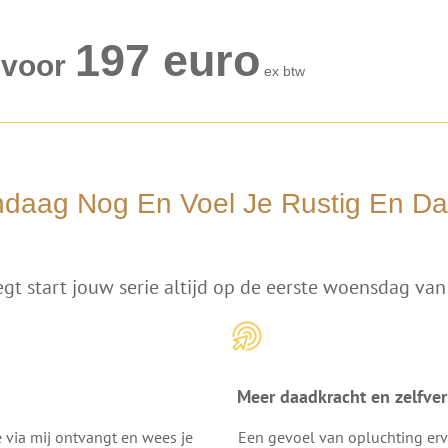
197 euro
s
voor
ex btw
ndaag Nog En Voel Je Rustig En Da
zegt start jouw serie altijd op de eerste woensdag v
Meer daadkracht en zelfve
e via mij ontvangt en wees je
Een gevoel van opluchting erva