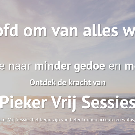
fd om van alles w
e naar
minder gedoe
en
m
Ontdek de kracht van
Pieker Vrij Sessie
er Vrij Sessies het begin zijn van beter kunnen accepteren wat is