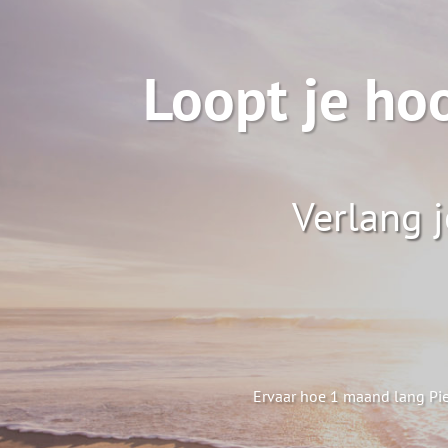
Loopt je hoo
Verlang j
Ervaar hoe 1 maand lang Piek