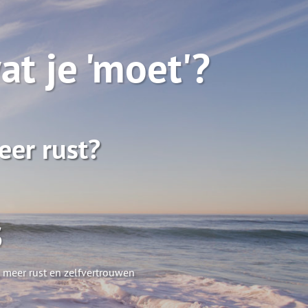
at je 'moet'?
eer rust?
s
, meer rust en zelfvertrouwen