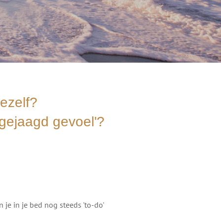
jezelf?
pgejaagd gevoel'?
je in je bed nog steeds 'to-do'