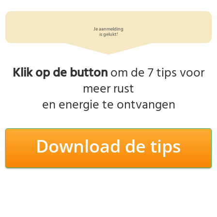
​​Je aanmelding
​is gelukt!
​Klik op de button
​​om de 7 tips voor
meer rust
en energie te ontvangen
​Download ​de tips
© ​Vital Living ​Alle rechten voorbehouden